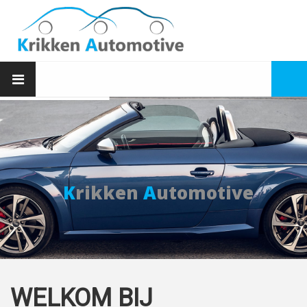
K
rikken
A
utomotive
WELKOM BIJ